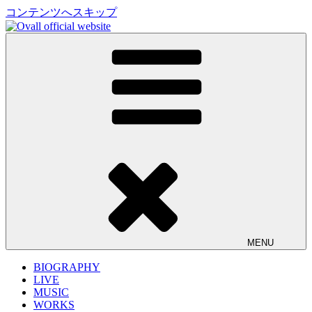
コンテンツへスキップ
Shingo Suzuki、mabanua、関口シンゴによるバンドプロジェク
Ovall official website
ト Ovall (オーバル)の公式サイト。ライブ情報、リリース情
報、楽曲の試聴など。
MENU
BIOGRAPHY
LIVE
MUSIC
WORKS