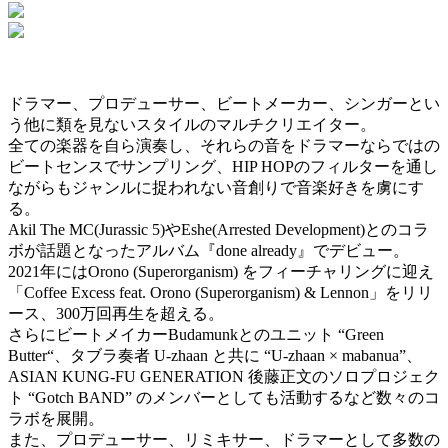
ドラマー、プロデューサー、ビートメーカー、シンガーとい
う他に類を見ないスタイルのマルチクリエイター。
全ての楽器を自ら演奏し、それらの音をドラマーならではの
ビートセンスでサンプリング、HIP HOPのフィルターを通し
ながらもジャンルに捉われない音創りで音楽好きを虜にす
る。
Akil The MC(Jurassic 5)やEshe(Arrested Development)とのコラ
ボが話題となったアルバム『done already』でデビュー。
2021年にはOrono (Superorganism) をフィーチャリングに迎え
「Coffee Excess feat. Orono (Superorganism) & Lennon」をリリ
ース、300万回再生を超える。
さらにビートメイカーBudamunkとのユニット “Green
Butter“、タブラ奏者 U-zhaan と共に “U-zhaan × mabanua”、
ASIAN KUNG-FU GENERATION 後藤正文のソロプロジェク
ト “Gotch BAND” のメンバーとしても活動するなど数々のコ
ラボを展開。
また、プロデューサー、リミキサー、ドラマーとして多数の