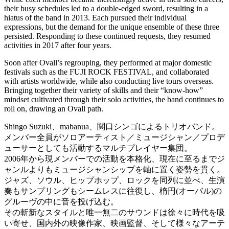
their busy schedules led to a double-edged sword, resulting in a
hiatus of the band in 2013. Each pursued their individual
expressions, but the demand for the unique ensemble of these three
persisted. Responding to these continued requests, they resumed
activities in 2017 after four years.
Soon after Ovall’s regrouping, they performed at major domestic
festivals such as the FUJI ROCK FESTIVAL, and collaborated
with artists worldwide, while also conducting live tours overseas.
Bringing together their variety of skills and their “know-how”
mindset cultivated through their solo activities, the band continues to
roll on, drawing an Ovall path.
Shingo Suzuki、mabanua、関口シンゴによるトリオバンド。
メンバー全員がソロアーティスト／ミュージシャン／プロデ
ューサーとしても活動するマルチプレイヤー集団。
2006年から現メンバーでの活動を本格化、現在に至るまでジ
ャンルよりもミュージシャンシップを軸に置く姿勢を貫く。
ジャズ、ソウル、ヒップホップ、ロックを同列に並べ、生演
奏もサンプリングもシームレスに往復し、楕円(オーバル)の
グルーヴの中に音を投げ込む。
その斬新なスタイルと唯一無二のサウンドは徐々に時代を吸
い寄せ、国内外の映像作家、映画監督、そして様々なアーテ