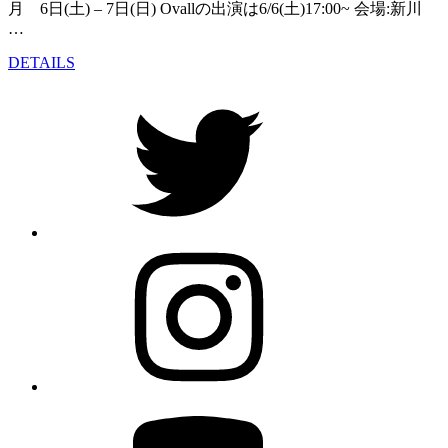
月 6日(土) – 7日(日) Ovallの出演は6/6(土)17:00~ 会場:新川
テ
…
ィ
“2026.6.6(sat)
バ
DETAILS
–
ル
Twitter
6.7(sun)
2026
KIRYU
@
FESTIVAL
鯖
2026
江
MUSIC&CULTURE
市
@
西
新
山
川
公
公
Instagram
園
園”
特
の
設
会
場”
の
Youtube