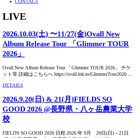
CONTACT
LIVE
2026.10.03(土) 〜11/27(金)Ovall New
Album Release Tour 「Glimmer TOUR
2026」
Ovall New Album Release Tour 「Glimmer TOUR 2026」 チケ
ット等 詳細はこちらへ https://ovall.lnk.to/GlimmerTour2026 …
“2026.10.03(土)
DETAILS
〜
2026.9.20(日) & 21(月)FIELDS SO
11/27(金)Ovall
New
GOOD 2026 @長野県・八ヶ岳農業大学
Album
Release
校
Tour
「Glimmer
FIELDS SO GOOD 2026 日程:2026 年 9月 20日(日) – 21日
TOUR