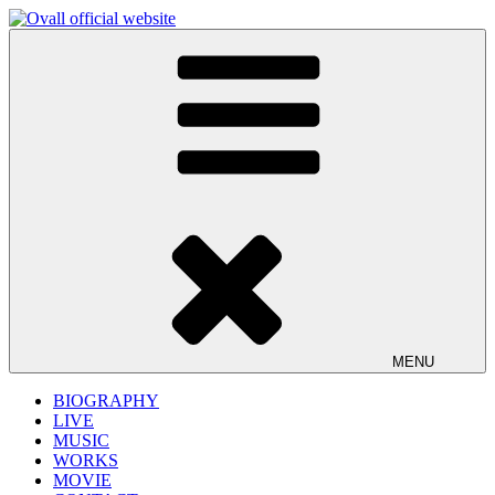
コ
ン
Ovall official website
Shingo Suzuki、mabanua、関口シンゴによるバンドプロジェク
テ
ト Ovall (オーバル)の公式サイト。ライブ情報、リリース情
ン
報、楽曲の試聴など。
ツ
へ
ス
キ
ッ
プ
MENU
BIOGRAPHY
LIVE
MUSIC
WORKS
MOVIE