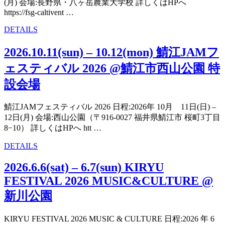
2026」”
(月) 会場:長野県・八ヶ岳農業大学校 詳しくはHPへ
の
https://fsg-caltivent …
“2026.9.20(日)
DETAILS
&
21(月)FIELDS
2026.10.11(sun) – 10.12(mon) 鯖江JAMフ
SO
ェスティバル 2026 @鯖江市西山公園 特
GOOD
2026
設会場
@
長
野
鯖江JAMフェスティバル 2026 日程:2026年 10月 11日(日) –
県・
12日(月) 会場:西山公園（〒916-0027 福井県鯖江市 桜町3丁目
八
8−10） 詳しくはHPへ htt …
ヶ
“2026.10.11(sun)
DETAILS
岳
–
農
10.12(mon)
2026.6.6(sat) – 6.7(sun) KIRYU
業
鯖
FESTIVAL 2026 MUSIC&CULTURE @
大
江
学
新川公園
JAM
校”
フ
の
ェ
KIRYU FESTIVAL 2026 MUSIC & CULTURE 日程:2026 年 6
ス